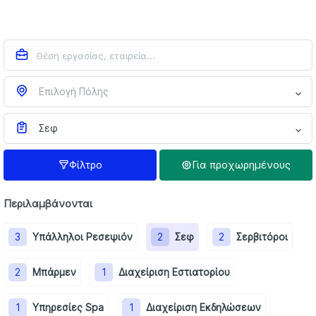
Επιλογή Πόλης
Σεφ
Φίλτρο
Για προχωρημένους
Περιλαμβάνονται
3
Υπάλληλοι Ρεσεψιόν
2
Σεφ
2
Σερβιτόροι
2
Μπάρμεν
1
Διαχείριση Εστιατορίου
1
Υπηρεσίες Spa
1
Διαχείριση Εκδηλώσεων